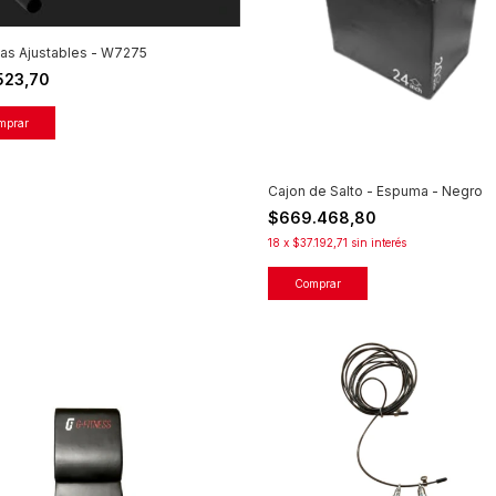
las Ajustables - W7275
.523,70
Cajon de Salto - Espuma - Negro
$669.468,80
18
x
$37.192,71
sin interés