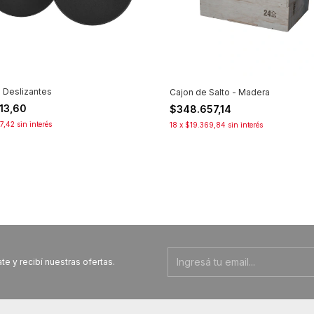
 Deslizantes
Cajon de Salto - Madera
713,60
$348.657,14
7,42
sin interés
18
x
$19.369,84
sin interés
te y recibí nuestras ofertas.