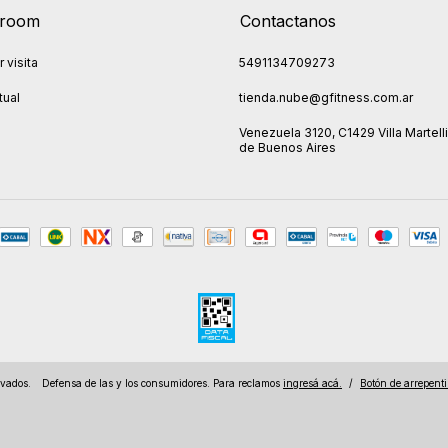
room
Contactanos
 visita
5491134709273
tual
tienda.nube@gfitness.com.ar
Venezuela 3120, C1429 Villa Martelli
de Buenos Aires
rvados.
Defensa de las y los consumidores. Para reclamos
ingresá acá.
/
Botón de arrepent