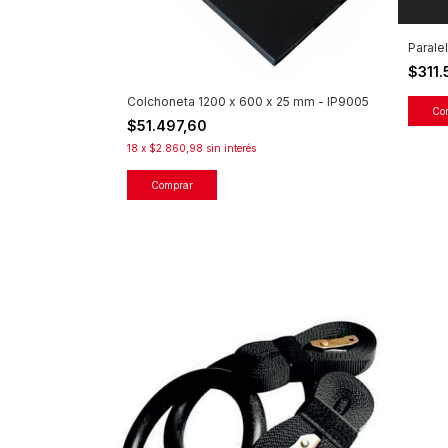
Parale
$311
Colchoneta 1200 x 600 x 25 mm - IP9005
$51.497,60
18
x
$2.860,98
sin interés