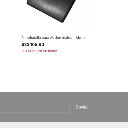
Almohadilla para Abdominales - Abmat
$33.105,60
18
x
$1.839,20
sin interés