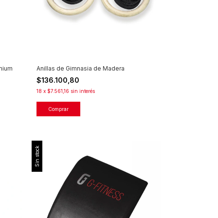
mium
Anillas de Gimnasia de Madera
$136.100,80
18
x
$7.561,16
sin interés
Sin stock