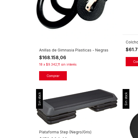
Colcho
$61.7
Anillas de Gimnasia Plasticas - Negras
$168.158,06
18
x
$9.342,11
sin interés
Sin stock
Sin stock
Plataforma Step (Negro/Gris)