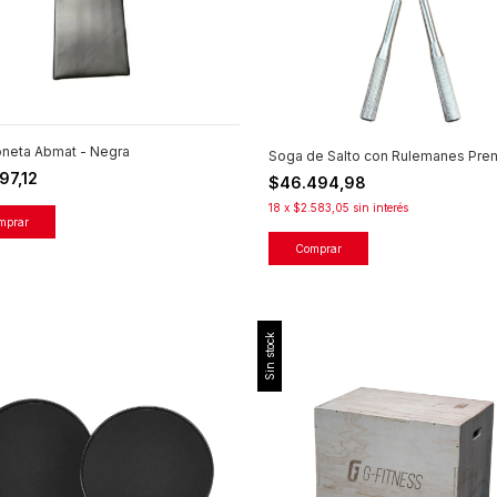
neta Abmat - Negra
Soga de Salto con Rulemanes Pre
97,12
$46.494,98
18
x
$2.583,05
sin interés
Sin stock