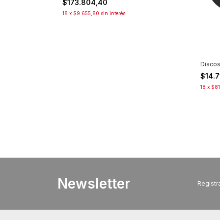
$173.804,40
18
x
$9.655,80
sin interés
Discos
$14.
18
x
$81
Newsletter
Registra