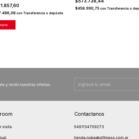
$573.738,44
21.857,60
$458.990,75
con
Transferencia o dep
7.486,08
con
Transferencia o depósito
te y recibí nuestras ofertas.
room
Contactanos
 visita
5491134709273
tual
tienda.nube@gfitness.com.ar