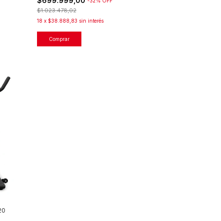
$699.999,00
-
32
%
OFF
$1.023.478,02
18
x
$38.888,83
sin interés
20