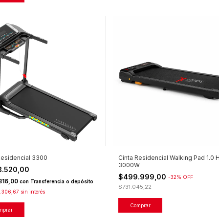
Residencial 3300
Cinta Residencial Walking Pad 1.0 
3000W
03.520,00
$499.999,00
-
32
%
OFF
816,00
con
Transferencia o depósito
$731.045,22
.306,67
sin interés