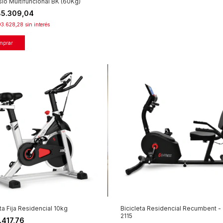
io Multifuncional BK (60Kg)
85.309,04
3.628,28
sin interés
ta Fija Residencial 10kg
Bicicleta Residencial Recumbent -
2115
.417,76