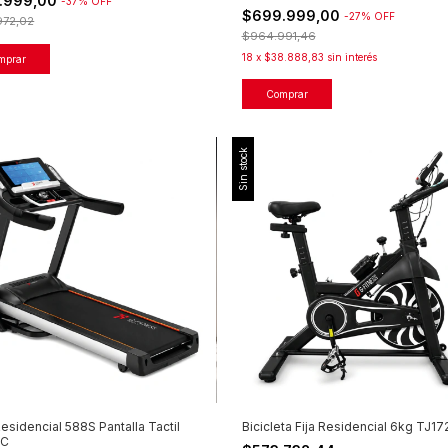
.999,00
-
37
%
OFF
$699.999,00
-
27
%
OFF
972,02
$964.991,46
18
x
$38.888,83
sin interés
Sin stock
Residencial 588S Pantalla Tactil
Bicicleta Fija Residencial 6kg TJ17
DC