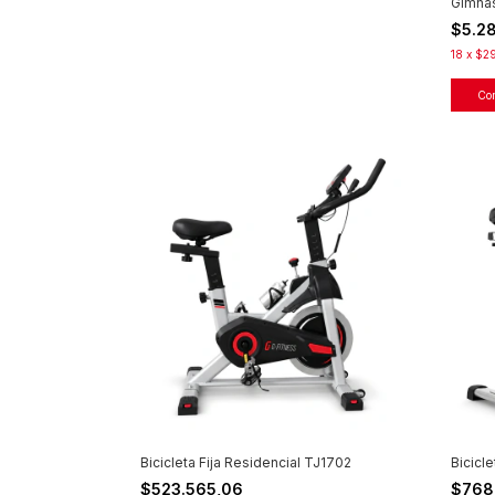
Gimnas
$5.2
18
x
$29
Bicicleta Fija Residencial TJ1702
Bicicle
$523.565,06
$768