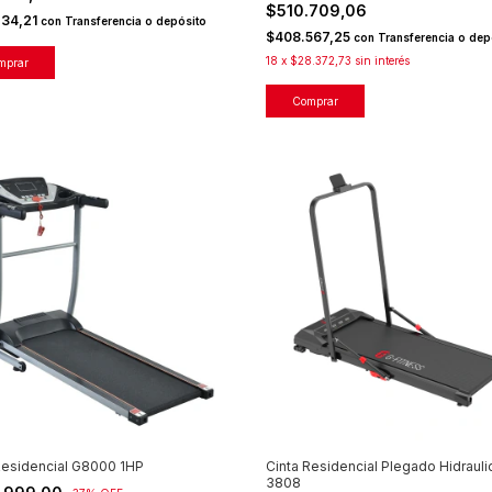
$510.709,06
734,21
con
Transferencia o depósito
$408.567,25
con
Transferencia o dep
18
x
$28.372,73
sin interés
Residencial G8000 1HP
Cinta Residencial Plegado Hidrauli
3808