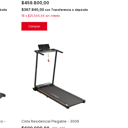
$459.800,00
$367.840,00
ósito
con
Transferencia o depósito
18
x
$25.544,44
sin interés
co -
Cinta Residencial Plegable - 3006