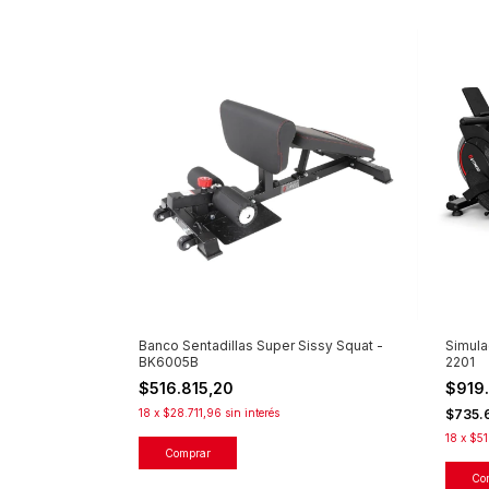
Banco Sentadillas Super Sissy Squat -
Simula
BK6005B
2201
$516.815,20
$919
18
x
$28.711,96
sin interés
$735.
18
x
$51