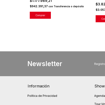
$1.177.989,21
$3.8
$942.391,37
con
Transferencia o depósito
$3.05
Newsletter
Registra
Información
Show
Política de Privacidad
Agendar
Tour Vir