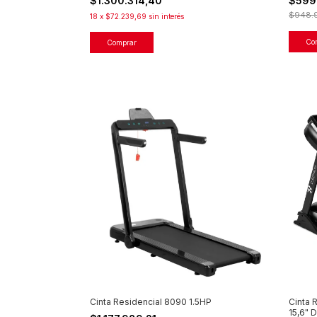
$599
$1.300.314,40
$948.
18
x
$72.239,69
sin interés
Cinta Residencial 8090 1.5HP
Cinta 
15,6" 