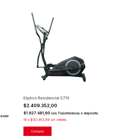
Eliptico Residencial S710
$2.409.352,00
$1.927.481,60
con
Transferencia o depósito
pósito
18
x
$133.852,89
sin interés