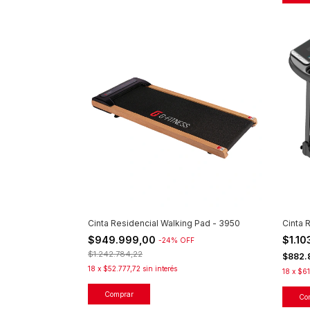
Cinta Residencial Walking Pad - 3950
Cinta 
$949.999,00
$1.1
-
24
%
OFF
$1.242.784,22
$882.
18
x
$52.777,72
sin interés
18
x
$61