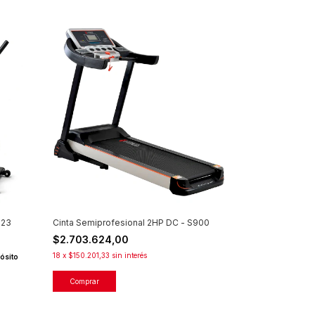
723
Cinta Semiprofesional 2HP DC - S900
$2.703.624,00
18
x
$150.201,33
sin interés
ósito