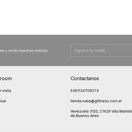
te y recibí nuestras ofertas.
room
Contactanos
 visita
5491134709273
tual
tienda.nube@gfitness.com.ar
Venezuela 3120, C1429 Villa Martelli
de Buenos Aires