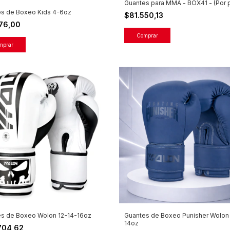
Guantes para MMA - BOX41 - (Por p
es de Boxeo Kids 4-6oz
$81.550,13
176,00
Comprar
mprar
Guantes de Boxeo Punisher Wolon 
s de Boxeo Wolon 12-14-16oz
14oz
704,62