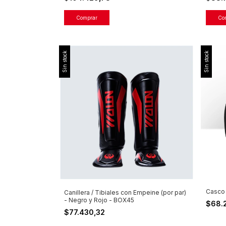
Comprar
Co
Sin stock
Sin stock
Casco
Canillera / Tibiales con Empeine (por par)
- Negro y Rojo - BOX45
$68.
$77.430,32