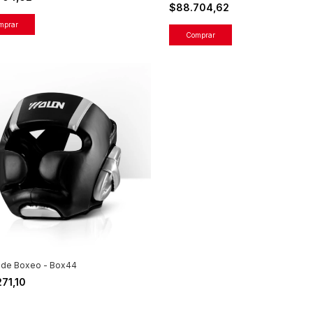
$88.704,62
mprar
Comprar
 de Boxeo - Box44
271,10