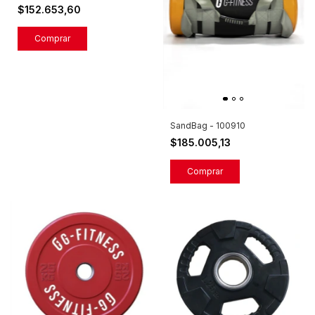
$152.653,60
Comprar
SandBag - 100910
$185.005,13
Comprar