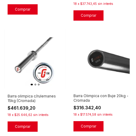
18
x
$37.743,45
sin interés
Barra Olimpica con Buje 20kg -
Barra olimpica c/rulemanes
Cromada
15kg (Cromada)
$316.342,40
$461.639,20
18
x
$17.574,58
sin interés
18
x
$25.646,62
sin interés