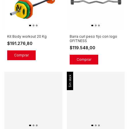
Kit Body workout 20 Kg
Barra curl peso fijo con logo
GFITNESS
$191.276,80
$119.548,00
Comprar
Sin stock