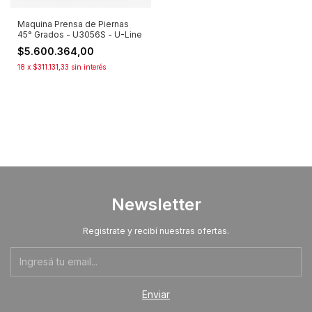
Maquina Prensa de Piernas
45° Grados - U3056S - U-Line
$5.600.364,00
18
x
$311.131,33
sin interés
Newsletter
Registrate y recibí nuestras ofertas.