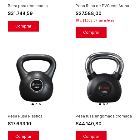
Barra para dominadas
Pesa Rusa de PVC con Arena
$31.744,59
$27.588,00
18
x
$1.532,67
sin interés
Comprar
Pesa Rusa Plastica
Pesa rusa engomada cromada
$17.693,10
$44.140,80
Comprar
Comprar