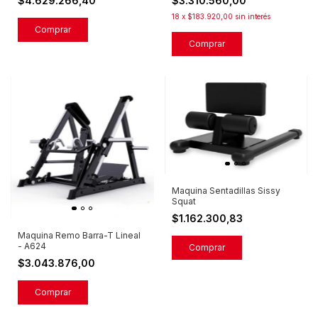
$4.629.266,40
$3.310.560,00
18
x
$183.920,00
sin interés
Maquina Sentadillas Sissy
Squat
$1.162.300,83
Maquina Remo Barra-T Lineal
- A624
$3.043.876,00