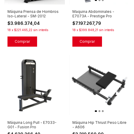
Máquina Prensa de Hombros
Maquina Abdominales -
Iso-Lateral - SM-2012
E7073A - Prestige Pro
$3.986.374,04
$7.197.267,79
18
x
$221.465,22
sin interés
18
x
$399.848,21
sin interés
Máquina Long Pull - E7033-
Máquina Hip Thrust Peso Libre
G01 - Fusion Pro
- A606