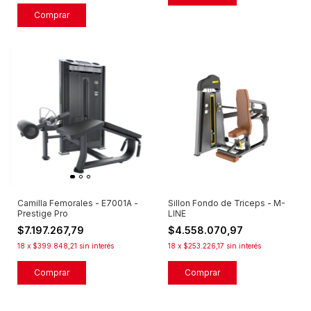
Camilla Femorales - E7001A -
Sillon Fondo de Triceps - M-
Prestige Pro
LINE
$7.197.267,79
$4.558.070,97
18
x
$399.848,21
sin interés
18
x
$253.226,17
sin interés