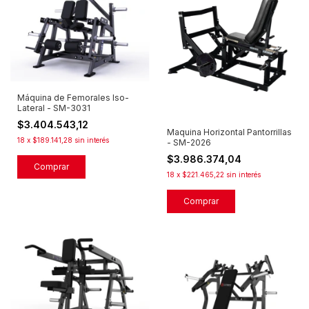
Máquina de Femorales Iso-
Lateral - SM-3031
$3.404.543,12
Maquina Horizontal Pantorrillas
18
x
$189.141,28
sin interés
- SM-2026
$3.986.374,04
18
x
$221.465,22
sin interés