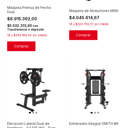
Máquina Prensa de Pecho
Maquina de Abductores MND
Dual
$4.045.614,67
$6.915.392,00
18
x
$224.756,37
sin interés
$5.532.313,60
con
Transferencia o depósito
18
x
$384.188,44
sin interés
Elevación Lateral Dual de
Entrenador Integral SMITH BK
Hombros - G4325-WX - Pure