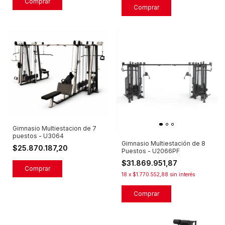
Gimnasio Multiestacion de 7
puestos - U3064
Gimnasio Multiestación de 8
$25.870.187,20
Puestos - U2066PF
$31.869.951,87
18
x
$1.770.552,88
sin interés