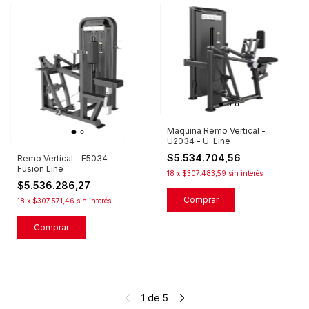
Maquina Remo Vertical -
U2034 - U-Line
$5.534.704,56
Remo Vertical - E5034 -
Fusion Line
18
x
$307.483,59
sin interés
$5.536.286,27
18
x
$307.571,46
sin interés
1
de
5