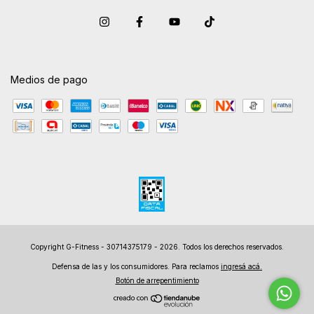
Medios de pago
Copyright G-Fitness - 30714375179 - 2026. Todos los derechos reservados.
Defensa de las y los consumidores. Para reclamos
ingresá acá.
Botón de arrepentimiento