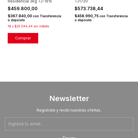
Residencial 3kg TJ-1915
TJ1720
$459.800,00
$573.738,44
$367.840,00
$458.990,75
con
Transferencia
con
Transferencia
o depósito
o depósito
18
x
$25.544,44
sin interés
Newsletter
Registrate y recibí nuestras ofertas.