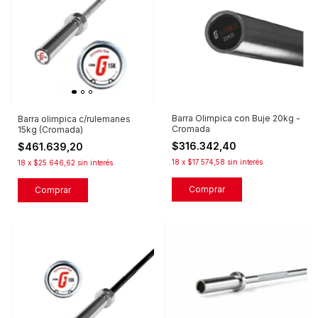
Barra Olimpica con Buje 20kg -
Barra olimpica c/rulemanes
Cromada
15kg (Cromada)
$316.342,40
$461.639,20
18
x
$17.574,58
sin interés
18
x
$25.646,62
sin interés