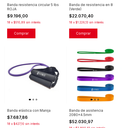
Banda resistencia circular 5 lbs
Banda de resistencia en 8
ROJA
(Verde)
$9.196,00
$22.070,40
18
x
$510,89
sin interés
18
x
$1.226,13
sin interés
Banda elástica con Manija
Banda de asistencia
2080x4.5mm
$7.687,86
$52.030,97
18
x
$427,10
sin interés