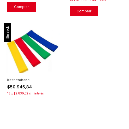
18
x
$2.890,61
sin interés
Comprar
Comprar
Sin stock
Kit theraband
$50.945,84
18
x
$2.830,32
sin interés