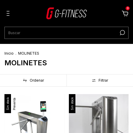
0
Inicio
.
MOLINETES
MOLINETES
Ordenar
Filtrar
Sin stock
Sin stock
Preventa