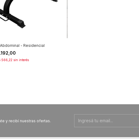
Abdominal - Residencial
.192,00
.566,22
sin interés
te y recibí nuestras ofertas.