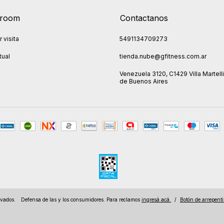
room
Contactanos
 visita
5491134709273
tual
tienda.nube@gfitness.com.ar
Venezuela 3120, C1429 Villa Martelli
de Buenos Aires
rvados.
Defensa de las y los consumidores. Para reclamos
ingresá acá.
/
Botón de arrepent