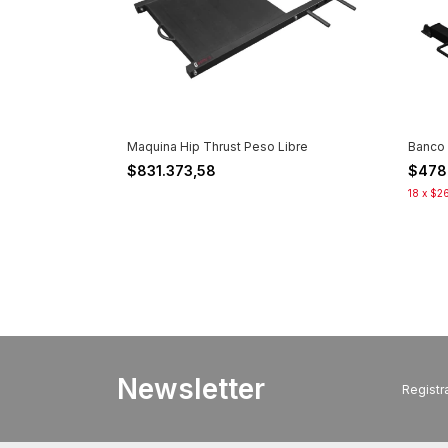
Maquina Hip Thrust Peso Libre
Banco 
$831.373,58
$478
18
x
$26
Newsletter
Registra