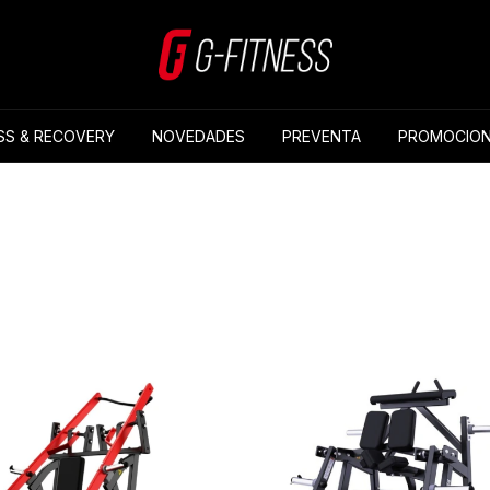
SS & RECOVERY
NOVEDADES
PREVENTA
PROMOCION