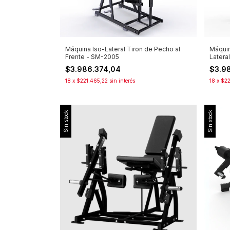
Máquina Iso-Lateral Tiron de Pecho al
Máquin
Frente - SM-2005
Latera
$3.986.374,04
$3.9
18
x
$221.465,22
sin interés
18
x
$22
Sin stock
Sin stock