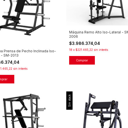
Máquina Remo Alto Iso-Lateral - S
2006
$3.986.374,04
18
x
$221.465,22
sin interés
a Prensa de Pecho Inclinada Iso-
l - SM-2013
86.374,04
1.465,22
sin interés
Sin stock