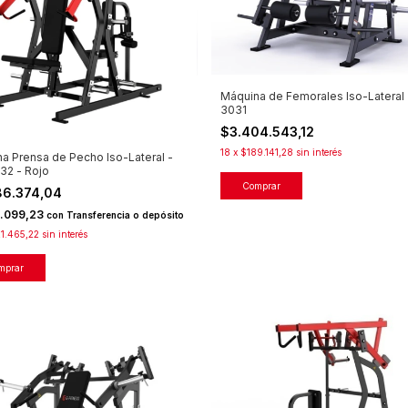
Máquina de Femorales Iso-Lateral
3031
$3.404.543,12
18
x
$189.141,28
sin interés
a Prensa de Pecho Iso-Lateral -
32 - Rojo
86.374,04
9.099,23
con
Transferencia o depósito
1.465,22
sin interés