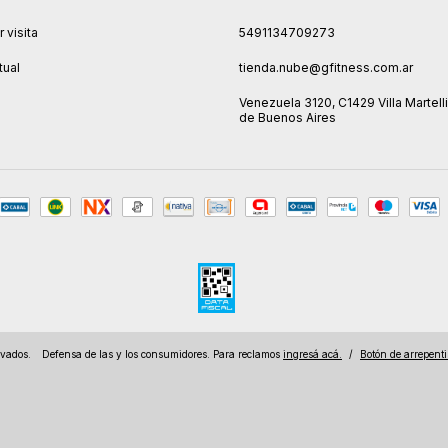
 visita
5491134709273
tual
tienda.nube@gfitness.com.ar
Venezuela 3120, C1429 Villa Martelli
de Buenos Aires
rvados.
Defensa de las y los consumidores. Para reclamos
ingresá acá.
/
Botón de arrepent