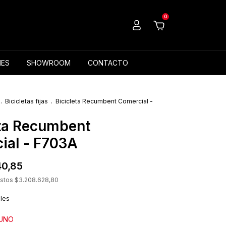
0
ES
SHOWROOM
CONTACTO
.
Bicicletas fijas
.
Bicicleta Recumbent Comercial -
eta Recumbent
ial - F703A
40,85
estos
$3.208.628,80
lles
 UNO