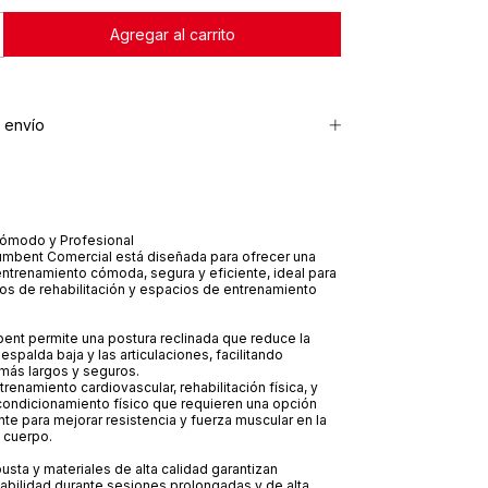
 envío
ómodo y Profesional
cumbent Comercial está diseñada para ofrecer una
ntrenamiento cómoda, segura y eficiente, ideal para
os de rehabilitación y espacios de entrenamiento
ent permite una postura reclinada que reduce la
espalda baja y las articulaciones, facilitando
más largos y seguros.
renamiento cardiovascular, rehabilitación física, y
ondicionamiento físico que requieren una opción
te para mejorar resistencia y fuerza muscular en la
l cuerpo.
busta y materiales de alta calidad garantizan
tabilidad durante sesiones prolongadas y de alta