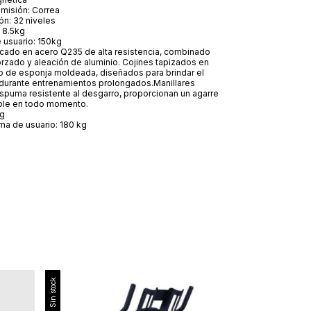
smisión: Correa
ón: 32 niveles
: 8.5kg
usuario: 150kg
icado en acero Q235 de alta resistencia, combinado
orzado y aleación de aluminio. Cojines tapizados en
o de esponja moldeada, diseñados para brindar el
durante entrenamientos prolongados.Manillares
spuma resistente al desgarro, proporcionan un agarre
able en todo momento.
kg
a de usuario: 180 kg
Sin stock
Sin stock