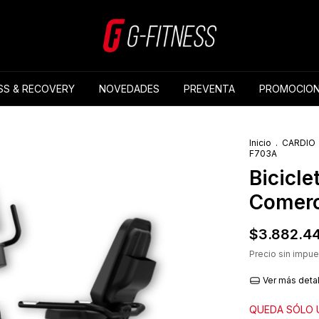
SS & RECOVERY
NOVEDADES
PREVENTA
PROMOCION
Inicio
.
CARDIO
F703A
Bicicl
Comerc
$3.882.4
Precio sin impu
Ver más deta
QUEDA SÓLO