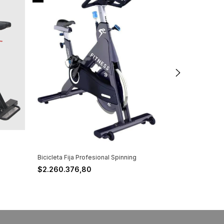
Bicicleta Verti
$3.288.379
Bicicleta Fija Profesional Spinning
$2.260.376,80