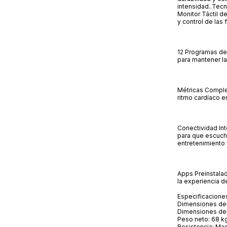
intensidad..Tec
Monitor Táctil de
y control de las
12 Programas de
para mantener la
Métricas Complet
ritmo cardíaco e
Conectividad Int
para que escuche
entretenimiento 
Apps Preinstala
la experiencia d
Especificaciones
Dimensiones del
Dimensiones del
Peso neto: 68 k
Resistencia: Ma