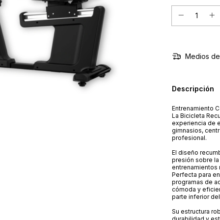
Medios de
Descripción
Entrenamiento C
La Bicicleta Re
experiencia de e
gimnasios, centr
profesional.
El diseño recumb
presión sobre la 
entrenamientos 
Perfecta para ent
programas de ac
cómoda y eficien
parte inferior de
Su estructura ro
durabilidad y es