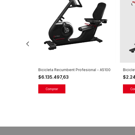
200
Bicicleta Recumbent Profesional - A5100
Bicicl
$6.135.497,63
$2.2