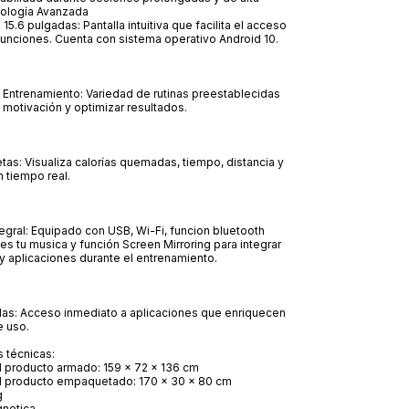
nología Avanzada
 15.6 pulgadas: Pantalla intuitiva que facilita el acceso
 funciones. Cuenta con sistema operativo Android 10.
 Entrenamiento: Variedad de rutinas preestablecidas
 motivación y optimizar resultados.
as: Visualiza calorías quemadas, tiempo, distancia y
n tiempo real.
egral: Equipado con USB, Wi-Fi, funcion bluetooth
s tu musica y función Screen Mirroring para integrar
y aplicaciones durante el entrenamiento.
das: Acceso inmediato a aplicaciones que enriquecen
e uso.
 técnicas:
 producto armado: 159 x 72 x 136 cm
 producto empaquetado: 170 x 30 x 80 cm
g
gnetica