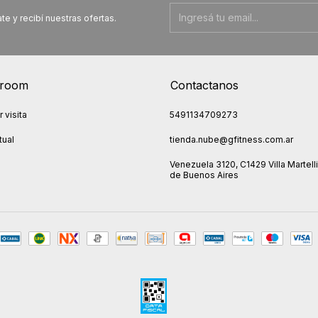
te y recibí nuestras ofertas.
room
Contactanos
 visita
5491134709273
tual
tienda.nube@gfitness.com.ar
Venezuela 3120, C1429 Villa Martelli
de Buenos Aires