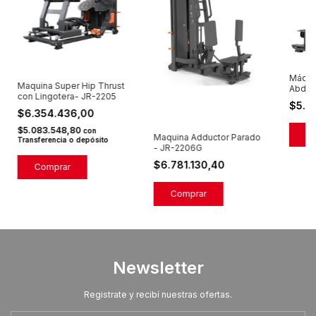
Máqui
Maquina Super Hip Thrust
Abduc
con Lingotera- JR-2205
2204
$5.5
$6.354.436,00
$5.083.548,80
con
Maquina Adductor Parado
Transferencia o depósito
- JR-2206G
$6.781.130,40
Newsletter
Registrate y recibí nuestras ofertas.