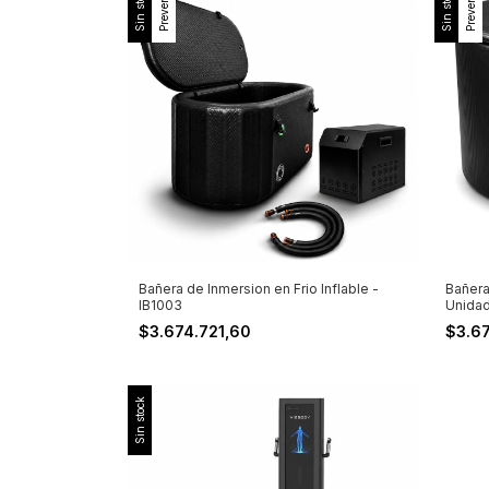
Sin stock
Sin stock
Preventa
Preventa
Bañera de Inmersion en Frio Inflable -
Bañera
IB1003
Unidad
$3.674.721,60
$3.6
Sin stock