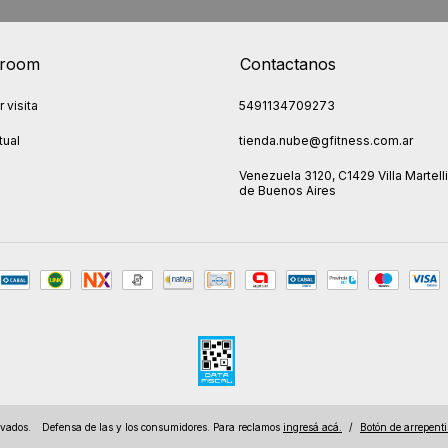
room
Contactanos
 visita
5491134709273
tual
tienda.nube@gfitness.com.ar
Venezuela 3120, C1429 Villa Martelli
de Buenos Aires
rvados.
Defensa de las y los consumidores. Para reclamos
ingresá acá.
/
Botón de arrepent