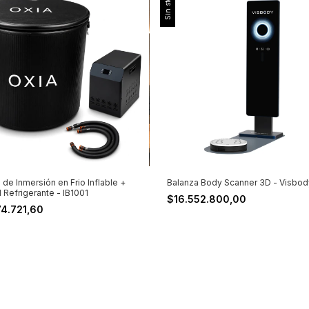
Sin stock
 de Inmersión en Frio Inflable +
Balanza Body Scanner 3D - Visbo
 Refrigerante - IB1001
$16.552.800,00
74.721,60