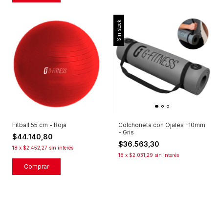
Sin stock
Fitball 55 cm - Roja
Colchoneta con Ojales -10mm
- Gris
$44.140,80
$36.563,30
18
x
$2.452,27
sin interés
18
x
$2.031,29
sin interés