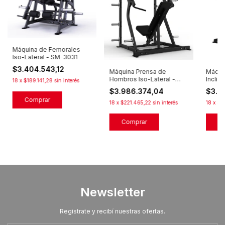
Máquina de Femorales
Iso-Lateral - SM-3031
$3.404.543,12
Máquina Prensa de
Máqui
Hombros Iso-Lateral -
Inclin
18
x
$189.141,28
sin interés
SM-2012
2013
$3.986.374,04
$3.9
18
x
$221.465,22
sin interés
18
x
$2
Newsletter
Registrate y recibí nuestras ofertas.