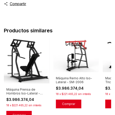
Compartir
Productos similares
Máquina Remo Alto Iso-
Maqui
Lateral - SM-2006
Trice
2018
$3.986.374,04
$3.4
Máquina Prensa de
Hombros Iso-Lateral -
18
x
$221.465,22
sin interés
18
x
$18
SM-2012
$3.986.374,04
18
x
$221.465,22
sin interés